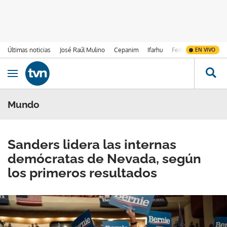
Últimas noticias
José Raúl Mulino
Cepanim
Ifarhu
Fenómeno de El Ni
EN VIVO
Ir al contenido
Obrir navegació
Mundo
Sanders lidera las internas
demócratas de Nevada, según
los primeros resultados