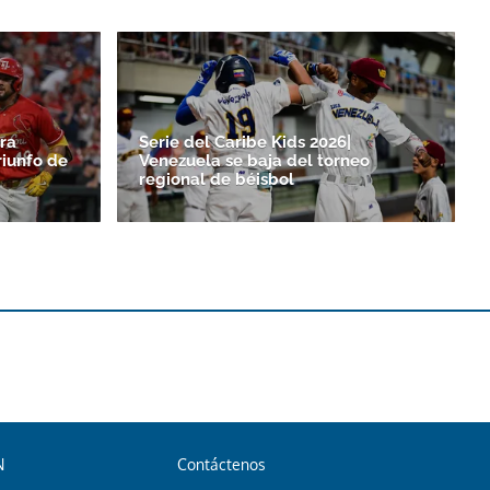
ra
Serie del Caribe Kids 2026|
riunfo de
Venezuela se baja del torneo
regional de béisbol
N
Contáctenos