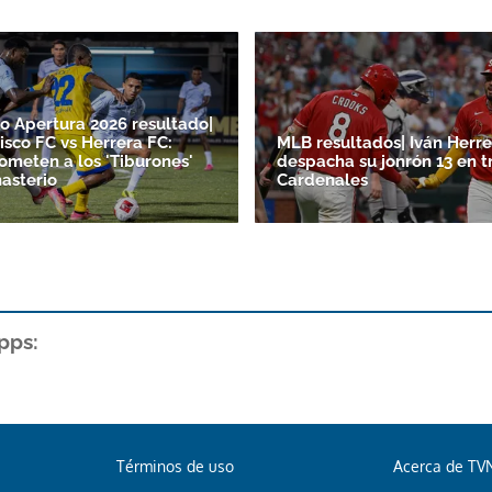
o Apertura 2026 resultado|
isco FC vs Herrera FC:
MLB resultados| Iván Herre
someten a los 'Tiburones'
despacha su jonrón 13 en t
asterio
Cardenales
pps:
Términos de uso
Acerca de TV