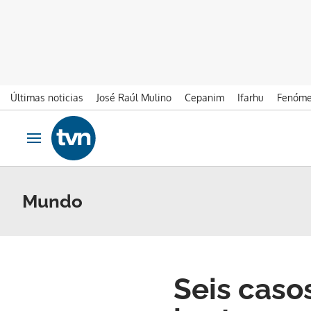
Últimas noticias
José Raúl Mulino
Cepanim
Ifarhu
Fenóme
Ir al contenido
Obrir navegació
Mundo
Seis caso