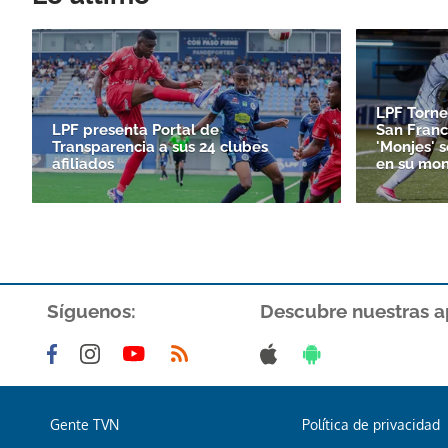
LPF Torne
LPF presenta Portal de
San Franc
Transparencia a sus 24 clubes
'Monjes' 
afiliados
en su mon
Síguenos:
Descubre nuestras a
Gente TVN
Política de privacidad