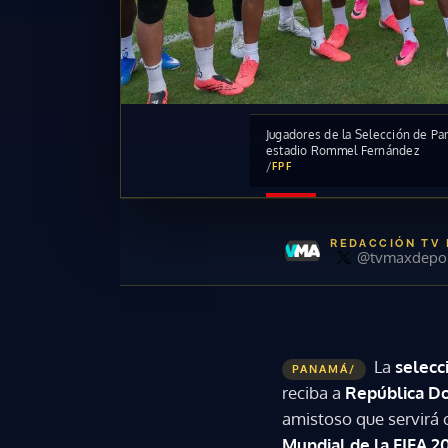
Jugadores de la Selección de Pa
estadio Rommel Fernández
/
FPF
REDACCIÓN TV
@tvmaxdepor
La
selecc
PANAMÁ/
reciba a
República D
amistoso que servirá 
Mundial de la FIFA 2