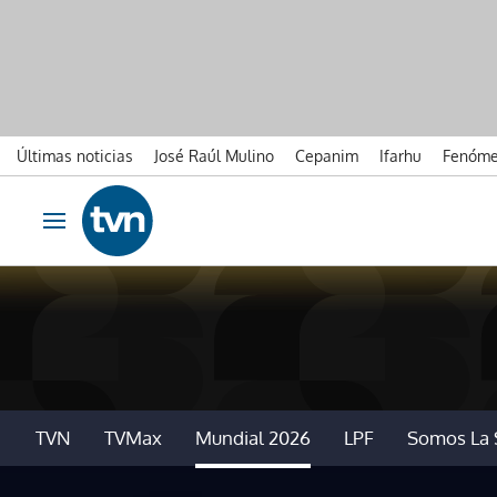
Últimas noticias
José Raúl Mulino
Cepanim
Ifarhu
Fenóme
Ir al contenido
Obrir navegació
TVN
TVMax
Mundial 2026
LPF
Somos La 