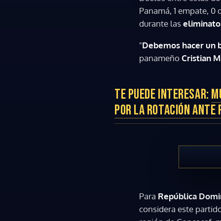
Panamá, 1 empate, 0 d
durante las
eliminato
"
Debemos hacer un b
panameño
Cristian M
TE PUEDE INTERESAR:
M
POR LA ROTACIÓN ANTE 
Para
República Domi
considera este partid