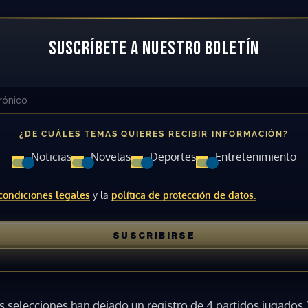
ACEPTAR
SUSCRÍBETE A NUESTRO BOLETÍN
¿DE CUÁLES TEMAS QUIERES RECIBIR INFORMACIÓN?
Noticias
Novelas
Deportes
Entretenimiento
condiciones legales
y la
política de protección de datos.
SUSCRIBIRSE
s selecciones han dejado un registro de 4 partidos jugados 3