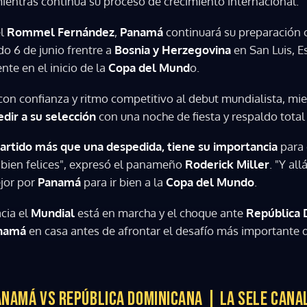
ientras continúa su proceso de crecimiento internacional.
el
Rommel Fernández
,
Panamá
continuará su preparación 
do 6 de junio frentre a
Bosnia y Herzegovina
en San Luis, 
te en el inicio de la
Copa del Mund
o.
con confianza y ritmo competitivo al debut mundialista, mien
dir a su selección
con una noche de fiesta y respaldo total
rtido más que una despedida, tiene su importancia
para 
s bien felices", expresó el panameño
Roderick Miller
. "Y al
jor por
Panamá
para ir bien a la
Copa del Mundo
.
cia el
Mundial
está en marcha y el choque ante
República
namá
en casa antes de afrontar el desafío más importante d
ANAMÁ VS REPÚBLICA DOMINICANA | LA SELE CANAL