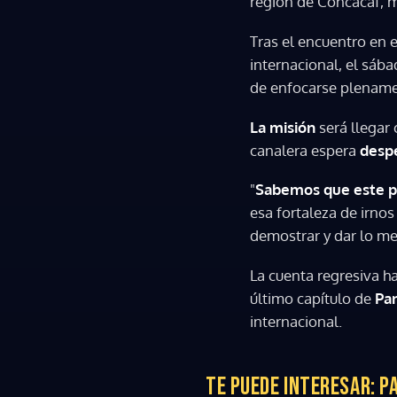
región de Concacaf, m
Tras el encuentro en 
internacional, el sába
de enfocarse plenamen
La misión
será llegar 
canalera espera
despe
"
Sabemos que este pa
esa fortaleza de irno
demostrar y dar lo me
La cuenta regresiva ha
último capítulo de
Pa
internacional.
TE PUEDE INTERESAR:
P