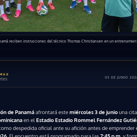
namá reciben instrucciones del técnico Thomas Christiansen en un entrenamiento
 MAX
03 DE JUNIO 202
tes
ión de Panamá
afrontará este
miércoles 3 de junio
una cit
ominicana
en el
Estadio Estadio Rommel Fernández Gutié
como despedida oficial ante su afición antes de emprender e
026
. El encuentro está programado para las
7:45 p.m.
y form