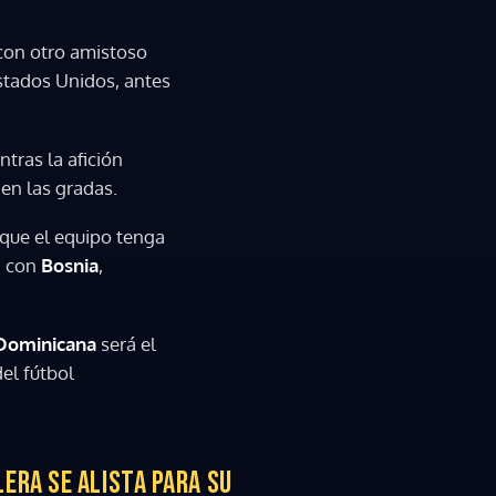
con otro amistoso
Estados Unidos, antes
tras la afición
 en las gradas.
que el equipo tenga
lá con
Bosnia
,
 Dominicana
será el
el fútbol
ERA SE ALISTA PARA SU