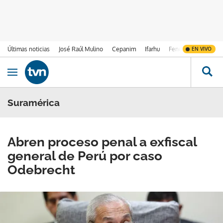
Últimas noticias
José Raúl Mulino
Cepanim
Ifarhu
Fenómeno de El Ni
EN VIVO
Ir al contenido
Obrir navegació
Suramérica
Abren proceso penal a exfiscal
general de Perú por caso
Odebrecht