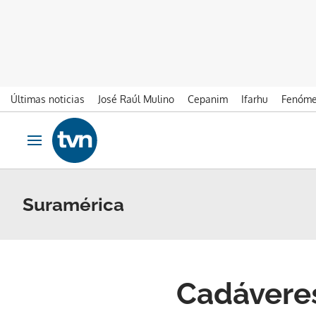
Últimas noticias
José Raúl Mulino
Cepanim
Ifarhu
Fenóme
Ir al contenido
Obrir navegació
Suramérica
Cadáveres