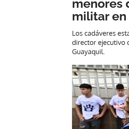
menores d
militar e
Los cadáveres esta
director ejecutiv
Guayaquil.