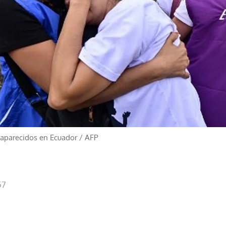
saparecidos en Ecuador
/
AFP
57