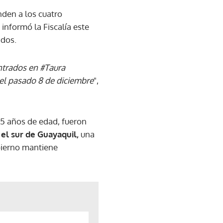
den a los cuatro
informó la Fiscalía este
ados.
ontrados en #Taura
 el pasado 8 de diciembre
",
y 15 años de edad, fueron
 el sur de Guayaquil,
una
obierno mantiene