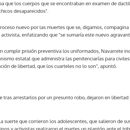
aba que los cuerpos que se encontraban en examen de dactil
chicos desaparecidos".
 proceso nuevo por las muertes que se, digamos, compagina 
 activista, enfatizando que "se sumaría este nuevo agravant
 cumplir prisión preventiva los uniformados, Navarrete in
ismo estatal que administra las penitenciarías para civiles
ción de libertad, que los cuarteles no lo son", apuntó.
e tras arrestarlos por un presunto robo, dejaron en liberta
 la suerte que corrieron los adolescentes, que salieron de su
nos y activistas realizaron el martes un plantón ante el trib