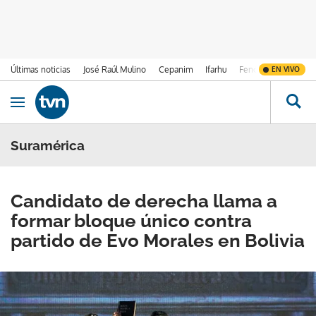
Últimas noticias
José Raúl Mulino
Cepanim
Ifarhu
Fenómeno de El Ni
EN VIVO
Ir al contenido
Obrir navegació
Suramérica
Candidato de derecha llama a
formar bloque único contra
partido de Evo Morales en Bolivia