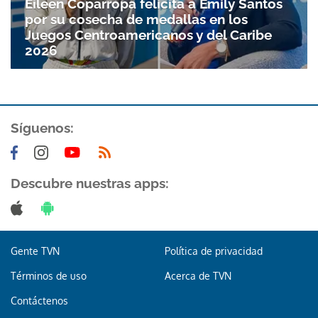
Eileen Coparropa felicita a Emily Santos
Gracias por suscribirte a nuestro boletín.
por su cosecha de medallas en los
Juegos Centroamericanos y del Caribe
ACEPTAR
2026
Síguenos:
Descubre nuestras apps:
Gente TVN
Política de privacidad
Términos de uso
Acerca de TVN
Contáctenos