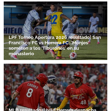
LPF Torneo Apertura 2026 resultado| San
Francisco FC vs Herrera FC: 'Monjes'
someten a los 'Tiburones' en su
monasterio
MLB resultados| Iván Herrera despacha