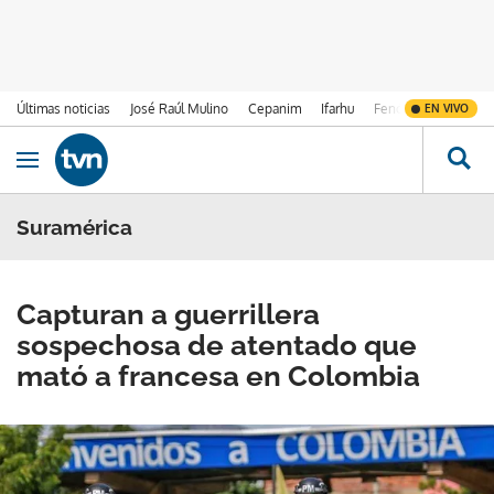
Últimas noticias
José Raúl Mulino
Cepanim
Ifarhu
Fenómeno de El Ni
EN VIVO
Ir al contenido
Obrir navegació
Suramérica
Capturan a guerrillera
sospechosa de atentado que
mató a francesa en Colombia