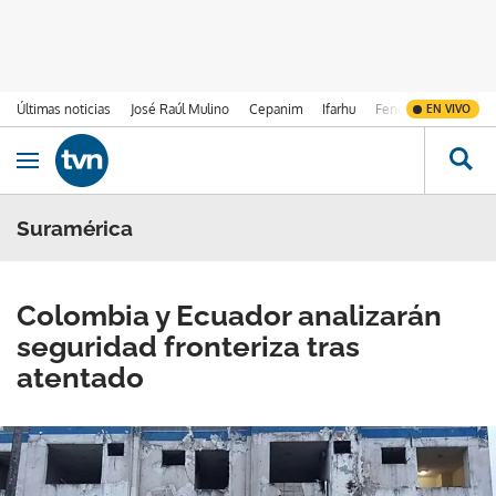
Últimas noticias
José Raúl Mulino
Cepanim
Ifarhu
Fenómeno de El Ni
EN VIVO
Ir al contenido
Obrir navegació
Suramérica
Colombia y Ecuador analizarán
seguridad fronteriza tras
atentado