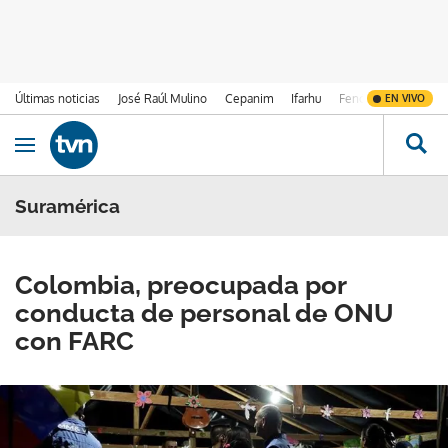
Últimas noticias
José Raúl Mulino
Cepanim
Ifarhu
Fenómeno de El Ni
EN VIVO
Ir al contenido
Obrir navegació
Suramérica
Colombia, preocupada por
conducta de personal de ONU
con FARC