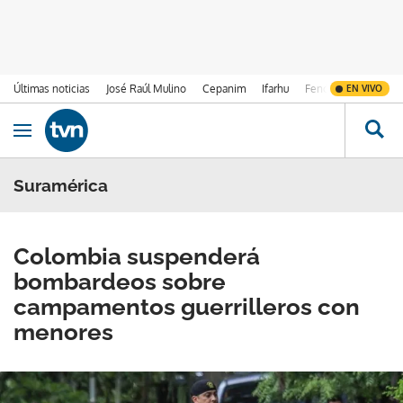
Últimas noticias
José Raúl Mulino
Cepanim
Ifarhu
Fenómeno de El Ni
EN VIVO
Ir al contenido
Obrir navegació
Suramérica
Colombia suspenderá
bombardeos sobre
campamentos guerrilleros con
menores