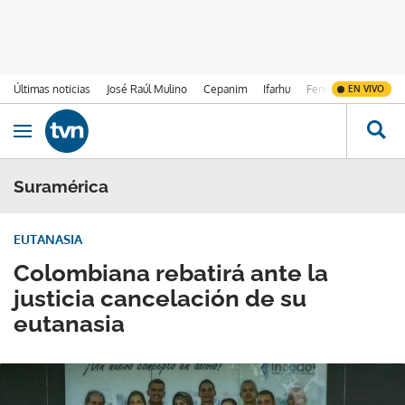
Últimas noticias
José Raúl Mulino
Cepanim
Ifarhu
Fenómeno de El Ni
EN VIVO
Ir al contenido
Obrir navegació
Suramérica
EUTANASIA
Colombiana rebatirá ante la
justicia cancelación de su
eutanasia