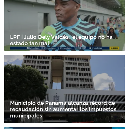
Gracias por suscribirte a nuestro boletín.
LPF | Julio Dely Valdés: 'el equipo no ha
ACEPTAR
estado tan mal'
Municipio de Panamá alcanza récord de
recaudación sin aumentar los impuestos
municipales