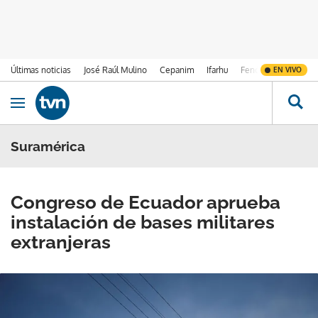
Últimas noticias
José Raúl Mulino
Cepanim
Ifarhu
Fenómeno de El Ni
EN VIVO
Ir al contenido
Obrir navegació
Suramérica
Congreso de Ecuador aprueba
instalación de bases militares
extranjeras