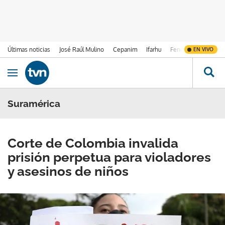
Últimas noticias
José Raúl Mulino
Cepanim
Ifarhu
Fenómeno de El Ni
EN VIVO
Ir al contenido
Obrir navegació
Suramérica
Corte de Colombia invalida
prisión perpetua para violadores
y asesinos de niños