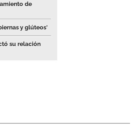
ramiento de
piernas y glúteos'
ctó su relación