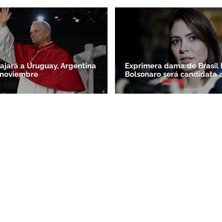
iajará a Uruguay, Argentina
Exprimera dama de Brasil 
 noviembre
Bolsonaro será candidata 