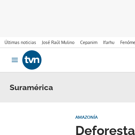
Últimas noticias
José Raúl Mulino
Cepanim
Ifarhu
Fenóme
Ir al contenido
Obrir navegació
Suramérica
AMAZONÍA
Deforesta