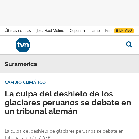
Últimas noticias
José Raúl Mulino
Cepanim
Ifarhu
Fenómeno de El Ni
EN VIVO
Ir al contenido
Obrir navegació
Suramérica
CAMBIO CLIMÁTICO
La culpa del deshielo de los
glaciares peruanos se debate en
un tribunal alemán
La culpa del deshielo de glaciares peruanos se debate en
tribunal alemán
/
AFP