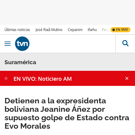
Últimas noticias
José Raúl Mulino
Cepanim
Ifarhu
Fenómeno de El Ni
EN VIVO
Ir al contenido
Obrir navegació
Suramérica
EN VIVO: Noticiero AM
Detienen a la expresidenta
boliviana Jeanine Áñez por
supuesto golpe de Estado contra
Evo Morales