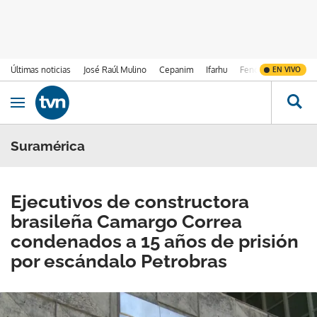
Últimas noticias
José Raúl Mulino
Cepanim
Ifarhu
Fenómeno de El Ni
EN VIVO
Ir al contenido
Obrir navegació
Suramérica
Ejecutivos de constructora
brasileña Camargo Correa
condenados a 15 años de prisión
por escándalo Petrobras