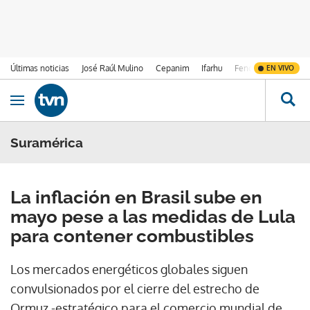
Últimas noticias
José Raúl Mulino
Cepanim
Ifarhu
Fenómeno de El Ni
EN VIVO
Ir al contenido
Obrir navegació
Suramérica
La inflación en Brasil sube en
mayo pese a las medidas de Lula
para contener combustibles
Los mercados energéticos globales siguen
convulsionados por el cierre del estrecho de
Ormuz -estratégico para el comercio mundial de