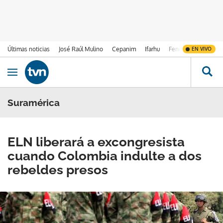
Últimas noticias
José Raúl Mulino
Cepanim
Ifarhu
Fenómeno de El Ni
EN VIVO
Ir al contenido
Obrir navegació
Suramérica
ELN liberará a excongresista
cuando Colombia indulte a dos
rebeldes presos