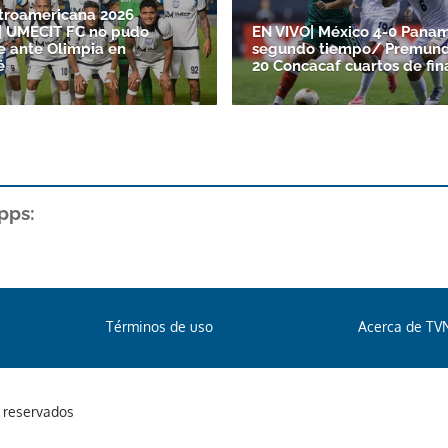
troamericana 2026
| UMECIT FC no pudo
EN VIVO| México 4-0 Panam
e ante Olimpia en
segundo tiempo/ Premund
é
20 Concacaf cuartos de fin
pps:
Términos de uso
Acerca de TV
s reservados