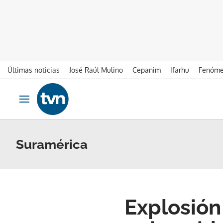
Últimas noticias
José Raúl Mulino
Cepanim
Ifarhu
Fenóme
Ir al contenido
Obrir navegació
Suramérica
Explosión