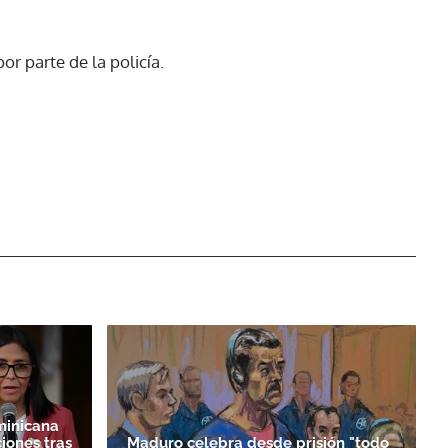
r parte de la policía.
minicana
iones tras
Maduro celebra desde prisión "todo