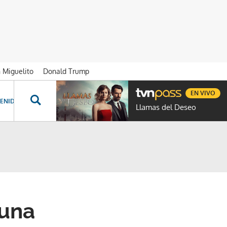
n Miguelito
Donald Trump
EN VIVO
ENIDOS ESPECIALES
NOVELAS
PROGRAMAS
GENTE TVN
PROG
Llamas del Deseo
 una