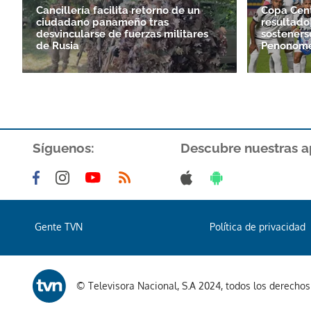
Cancillería facilita retorno de un
Copa Cen
ciudadano panameño tras
resultado
desvincularse de fuerzas militares
sosteners
de Rusia
Penonom
Síguenos:
Descubre nuestras a
Gente TVN
Política de privacidad
© Televisora Nacional, S.A 2024, todos los derecho