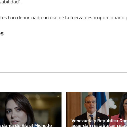
sabilidad".
ACEPTAR
ntes han denunciado un uso de la fuerza desproporcionado po
os
Venezuela y República Do
 dama de Brasil Michelle
acuerdan restablecer relac