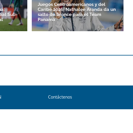
Juegos Centroamericanos y del
á:
Caribe 2026| Nathalee Aranda da un
ial Sub-
salto de bronce para el Team
al
Panamá
N
Contáctenos