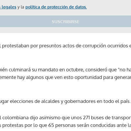
 legales
y la
política de protección de datos.
SUSCRIBIRSE
l protestaban por presuntos actos de corrupción ocurridos e
ién culminará su mandato en octubre, consideró que "no ha
lemente hay algunos que ven esto oportunidad para genera
ugar elecciones de alcaldes y gobernadores en todo el país.
al colombiana dijo asimismo que unos 271 buses de transpor
s protestas por lo que 65 personas serán conducidas ante l
Gracias por suscribirte a nuestro boletín.