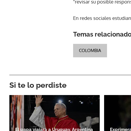
"revisar su posible respon
En redes sociales estudia
Temas relacionad
COLOMBIA
Si te lo perdiste
El papa viajará a Uruguay, Argentina
Exprimera