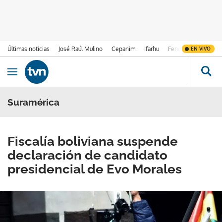
Últimas noticias
José Raúl Mulino
Cepanim
Ifarhu
Fenómeno de El Ni
EN VIVO
Ir al contenido
Obrir navegació
Suramérica
Fiscalía boliviana suspende
declaración de candidato
presidencial de Evo Morales