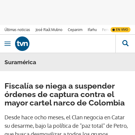
Últimas noticias
José Raúl Mulino
Cepanim
Ifarhu
Fenómeno de El Ni
EN VIVO
Ir al contenido
Obrir navegació
Suramérica
Fiscalía se niega a suspender
órdenes de captura contra el
mayor cartel narco de Colombia
Desde hace ocho meses, el Clan negocia en Catar
su desarme, bajo la política de "paz total" de Petro,
que busca desmovilizar a todos los grupos