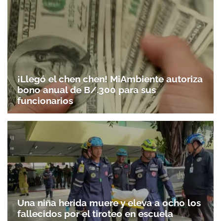
¡Llegó el chen chen! MiAmbiente autoriza
bono anual de B/.300 para sus
funcionarios
Una niña herida muere y eleva a ocho los
fallecidos por el tiroteo en escuela