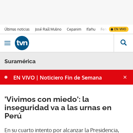
Últimas noticias
José Raúl Mulino
Cepanim
Ifarhu
Fenómeno de El Ni
EN VIVO
Ir al contenido
Obrir navegació
Suramérica
EN VIVO | Noticiero Fin de Semana
'Vivimos con miedo': la
inseguridad va a las urnas en
Perú
En su cuarto intento por alcanzar la Presidencia,