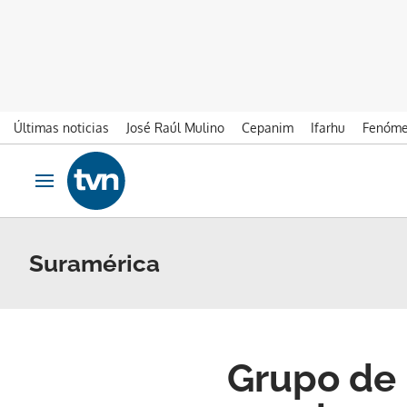
Últimas noticias
José Raúl Mulino
Cepanim
Ifarhu
Fenóme
Ir al contenido
Obrir navegació
Suramérica
Grupo de 