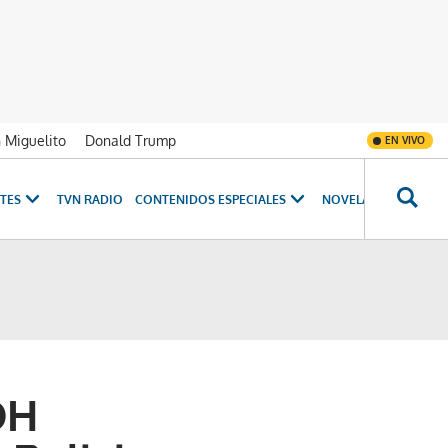
n Miguelito
Donald Trump
EN VIVO
TES
TVN RADIO
CONTENIDOS ESPECIALES
NOVELAS
PROGRAM
DH