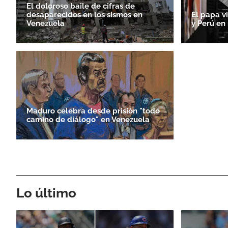
El doloroso baile de cifras de
desaparecidos en los sismos en
El papa v
Venezuela
y Perú en
Maduro celebra desde prisión "todo
camino de diálogo" en Venezuela
Lo último