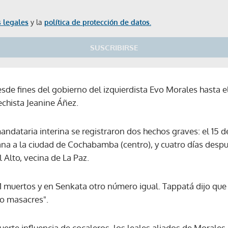
 legales
y la
política de protección de datos.
SUSCRIBIRSE
esde fines del gobierno del izquierdista Evo Morales hasta 
echista Jeanine Áñez.
andataria interina se registraron dos hechos graves: el 15 
ana a la ciudad de Cochabamba (centro), y cuatro días despu
 Alto, vecina de La Paz.
1 muertos y en Senkata otro número igual. Tappatá dijo que 
mo masacres".
Gracias por suscribirte a nuestro boletín.
erte influencia de cocaleros, los leales aliados de Morales,