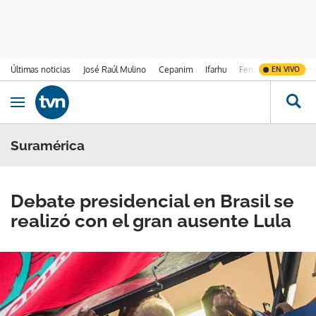
Últimas noticias
José Raúl Mulino
Cepanim
Ifarhu
Fenómeno de El Ni
EN VIVO
Ir al contenido
Obrir navegació
Suramérica
Debate presidencial en Brasil se
realizó con el gran ausente Lula