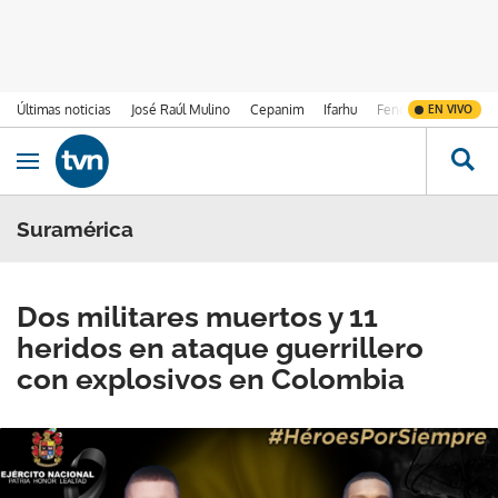
Últimas noticias
José Raúl Mulino
Cepanim
Ifarhu
Fenómeno de El Ni
EN VIVO
Ir al contenido
Obrir navegació
Suramérica
Dos militares muertos y 11
heridos en ataque guerrillero
con explosivos en Colombia