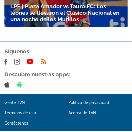
LPF | Plaza Amador vs Tauro FC: Los
leones se llevaron el Clásico Nacional en
una noche de los Murillos
Síguenos:
Gracias por suscribirte a nuestro boletín.
Descubre nuestras apps:
ACEPTAR
Gente TVN
Política de privacidad
Términos de uso
Acerca de TVN
Contáctenos