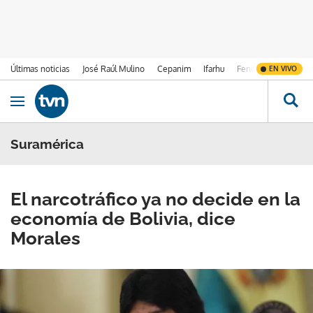
Últimas noticias
José Raúl Mulino
Cepanim
Ifarhu
Fenómeno de El Ni
EN VIVO
Ir al contenido
Obrir navegació
Suramérica
El narcotráfico ya no decide en la
economía de Bolivia, dice
Morales