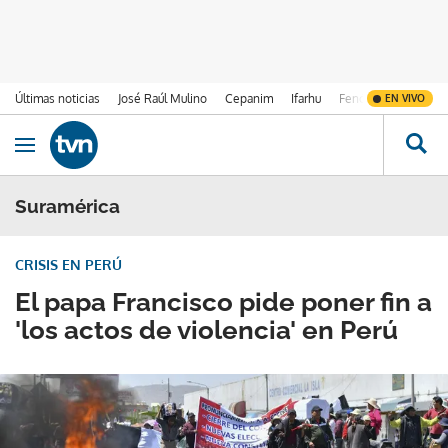
Últimas noticias
José Raúl Mulino
Cepanim
Ifarhu
Fenómeno de El Ni
EN VIVO
Ir al contenido
Obrir navegació
Suramérica
CRISIS EN PERÚ
El papa Francisco pide poner fin a
'los actos de violencia' en Perú