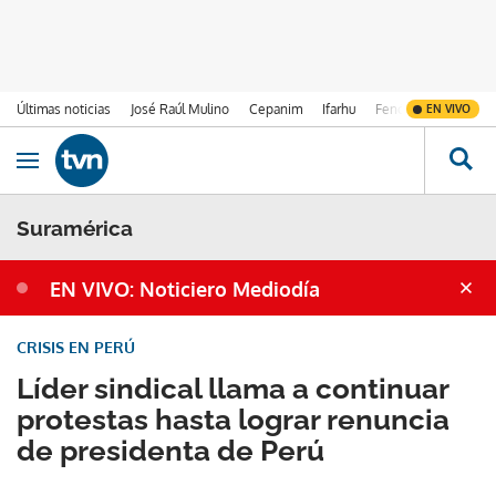
Últimas noticias
José Raúl Mulino
Cepanim
Ifarhu
Fenómeno de El Ni
EN VIVO
Ir al contenido
Obrir navegació
Suramérica
EN VIVO: Noticiero Mediodía
CRISIS EN PERÚ
Líder sindical llama a continuar
protestas hasta lograr renuncia
de presidenta de Perú