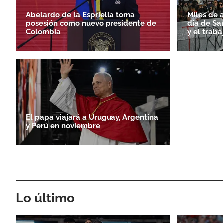
Abelardo de la Espriella toma
Miles de 
posesión como nuevo presidente de
día de Sa
Colombia
y el traba
El papa viajará a Uruguay, Argentina
y Perú en noviembre
Lo último