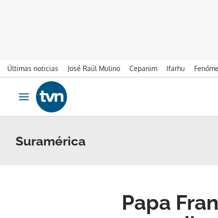
Últimas noticias
José Raúl Mulino
Cepanim
Ifarhu
Fenóme
Ir al contenido
Obrir navegació
Suramérica
Papa Fran