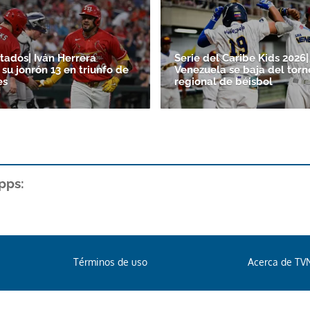
tados| Iván Herrera
Serie del Caribe Kids 2026|
su jonrón 13 en triunfo de
Venezuela se baja del torn
es
regional de béisbol
pps:
Términos de uso
Acerca de TV