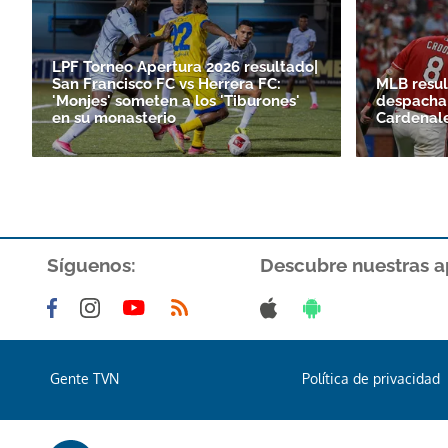
LPF Torneo Apertura 2026 resultado|
San Francisco FC vs Herrera FC:
MLB resul
'Monjes' someten a los 'Tiburones'
despacha 
en su monasterio
Cardenal
Síguenos:
Descubre nuestras a
Gente TVN
Política de privacidad