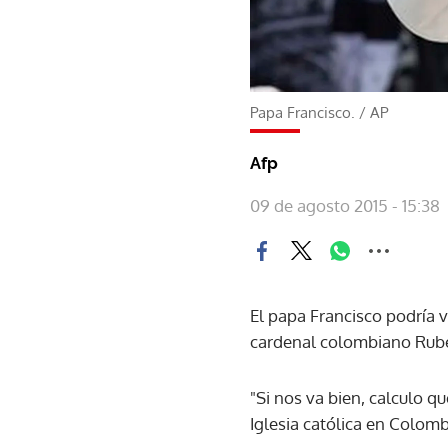
Papa Francisco.
/
AP
Afp
09 de agosto 2015 - 15:38
El papa Francisco podría 
cardenal colombiano Rubé
"Si nos va bien, calculo q
Iglesia católica en Colomb