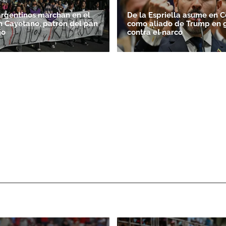
argentinos marchan en el
De la Espriella asume en 
n Cayetano, patrón del pan
como aliado de Trump en 
jo
contra el narco