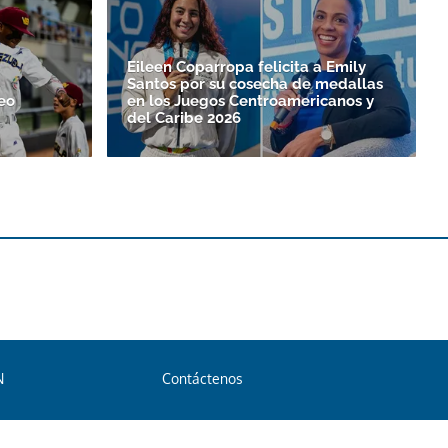
Eileen Coparropa felicita a Emily
Santos por su cosecha de medallas
eo
en los Juegos Centroamericanos y
del Caribe 2026
N
Contáctenos