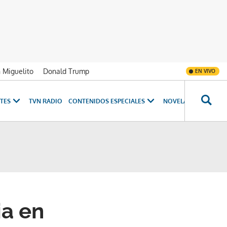
n Miguelito
Donald Trump
EN VIVO
TES
TVN RADIO
CONTENIDOS ESPECIALES
NOVELAS
PROGRAM
ia en