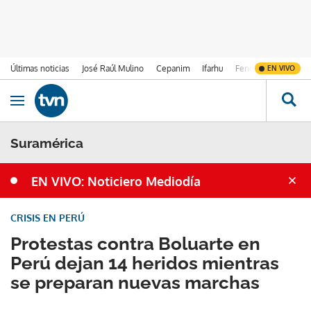
Últimas noticias
José Raúl Mulino
Cepanim
Ifarhu
Fenómeno de El Ni
EN VIVO
Ir al contenido
Obrir navegació
Suramérica
EN VIVO: Noticiero Mediodía
CRISIS EN PERÚ
Protestas contra Boluarte en
Perú dejan 14 heridos mientras
se preparan nuevas marchas