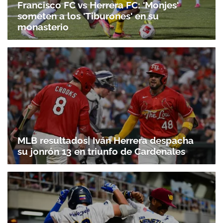
Francisco FC vs Herrera FC: 'Monjes'
someten a los 'Tiburones' en su
monasterio
MLB resultados| Iván Herrera despacha
su jonrón 13 en triunfo de Cardenales