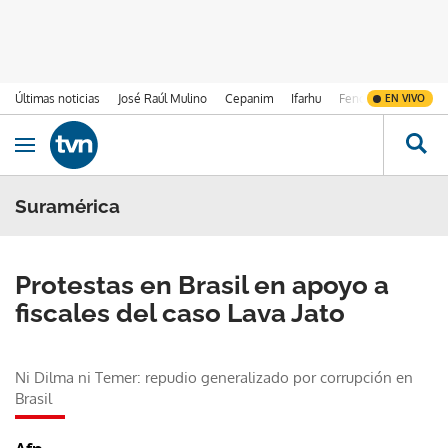
Últimas noticias
José Raúl Mulino
Cepanim
Ifarhu
Fenómeno de El Ni
EN VIVO
Ir al contenido
Obrir navegació
Suramérica
Protestas en Brasil en apoyo a
fiscales del caso Lava Jato
Ni Dilma ni Temer: repudio generalizado por corrupción en
Brasil