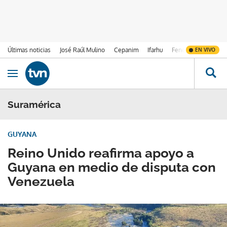
Últimas noticias
José Raúl Mulino
Cepanim
Ifarhu
Fenómeno de El Ni
EN VIVO
Ir al contenido
Obrir navegació
Suramérica
GUYANA
Reino Unido reafirma apoyo a
Guyana en medio de disputa con
Venezuela