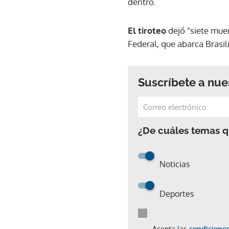
dentro.
El tiroteo
dejó "siete muer
Federal, que abarca Brasili
Suscríbete a nue
¿De cuáles temas qu
Noticias
Deportes
Acepta las
condiciones