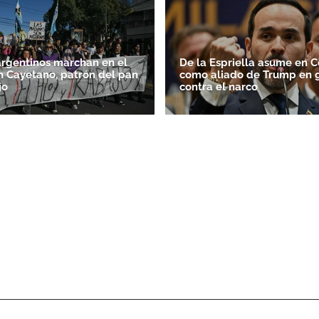
argentinos marchan en el
De la Espriella asume en 
n Cayetano, patrón del pan
como aliado de Trump en 
jo
contra el narco