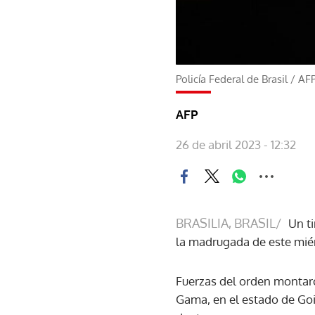
Policía Federal de Brasil
/
AF
AFP
26 de abril 2023 - 12:32
BRASILIA, BRASIL/
Un t
la madrugada de este miér
Fuerzas del orden montaro
Gama, en el estado de Goi