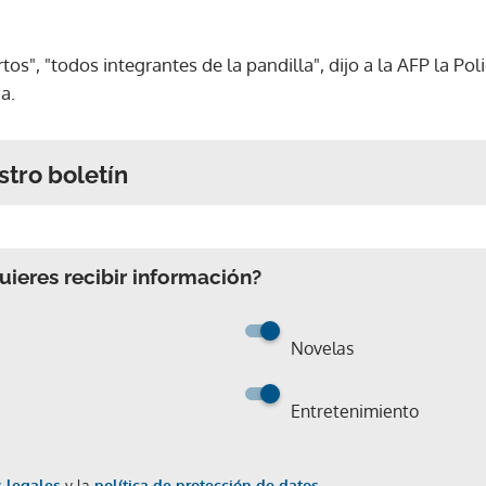
tos", "todos integrantes de la pandilla", dijo a la AFP la Polic
a.
stro boletín
ieres recibir información?
Novelas
Entretenimiento
 legales
y la
política de protección de datos.