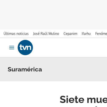
Últimas noticias
José Raúl Mulino
Cepanim
Ifarhu
Fenóme
Ir al contenido
Obrir navegació
Suramérica
Siete muer