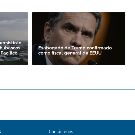
ersistirán
chubascos
Exabogado de Trump confirmado
 Pacífico
como fiscal general de EEUU
N
Contáctenos