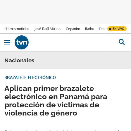
Últimas noticias
José Raúl Mulino
Cepanim
Ifarhu
Fenómeno de El Ni
EN VIVO
Ir al contenido
Obrir navegació
Nacionales
BRAZALETE ELECTRÓNICO
Aplican primer brazalete
electrónico en Panamá para
protección de víctimas de
violencia de género