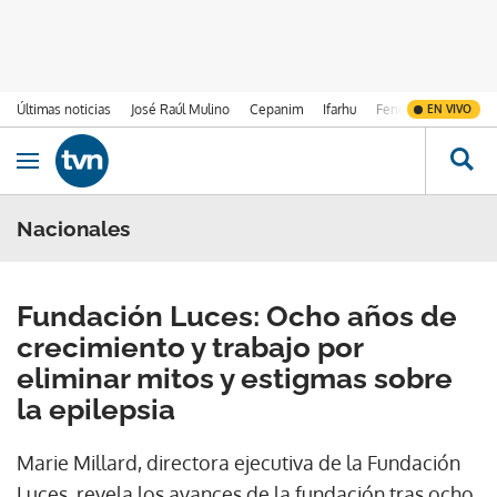
Últimas noticias
José Raúl Mulino
Cepanim
Ifarhu
Fenómeno de El Ni
EN VIVO
Ir al contenido
Obrir navegació
Nacionales
Fundación Luces: Ocho años de
crecimiento y trabajo por
eliminar mitos y estigmas sobre
la epilepsia
Marie Millard, directora ejecutiva de la Fundación
Luces, revela los avances de la fundación tras ocho