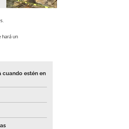
s.
e hará un
á cuando estén en
uas