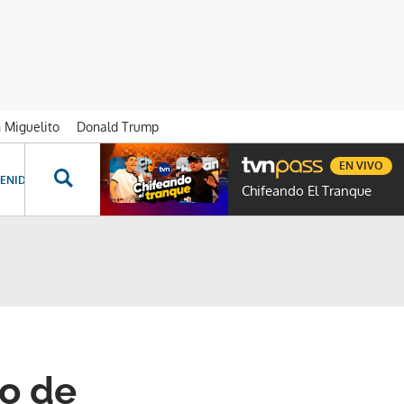
n Miguelito
Donald Trump
EN VIVO
ENIDOS ESPECIALES
NOVELAS
PROGRAMAS
GENTE TVN
PROG
Chifeando El Tranque
io de