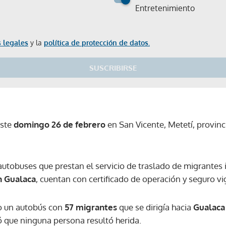
Entretenimiento
 legales
y la
política de protección de datos.
SUSCRIBIRSE
este
domingo 26 de febrero
en San Vicente, Metetí, provinci
autobuses que prestan el servicio de traslado de migrantes i
n Gualaca
, cuentan con certificado de operación y seguro vi
o un autobús con
57 migrantes
que se dirigía hacia
Gualaca 
ó que ninguna persona resultó herida.
Gracias por suscribirte a nuestro boletín.