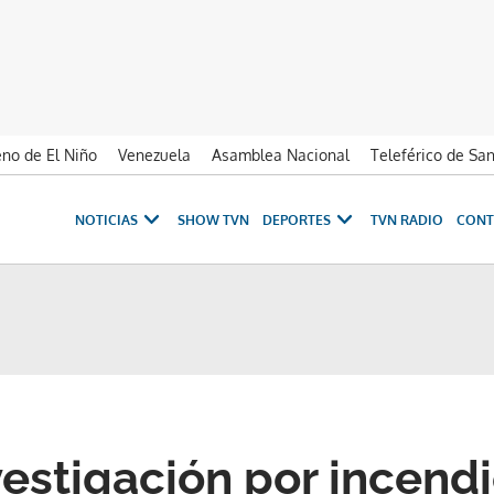
no de El Niño
Venezuela
Asamblea Nacional
Teleférico de Sa
NOTICIAS
SHOW TVN
DEPORTES
TVN RADIO
CONT
vestigación por incend