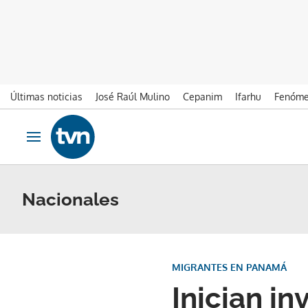
Últimas noticias
José Raúl Mulino
Cepanim
Ifarhu
Fenóme
Ir al contenido
Obrir navegació
Nacionales
MIGRANTES EN PANAMÁ
Inician in