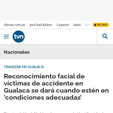
Últimas noticias
José Raúl Mulino
Cepanim
Ifarhu
Fenómeno de El Ni
EN VIVO
Ir al contenido
Obrir navegació
Nacionales
TRAGEDIA EN GUALACA
Reconocimiento facial de
víctimas de accidente en
Gualaca se dará cuando estén en
‘condiciones adecuadas’