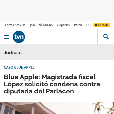
Últimas noticias
José Raúl Mulino
Cepanim
Ifarhu
Fenómeno de El Ni
EN VIVO
Ir al contenido
Obrir navegació
Judicial
CASO BLUE APPLE
Blue Apple: Magistrada fiscal
López solicitó condena contra
diputada del Parlacen