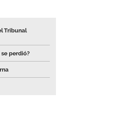
l Tribunal
 se perdió?
rna