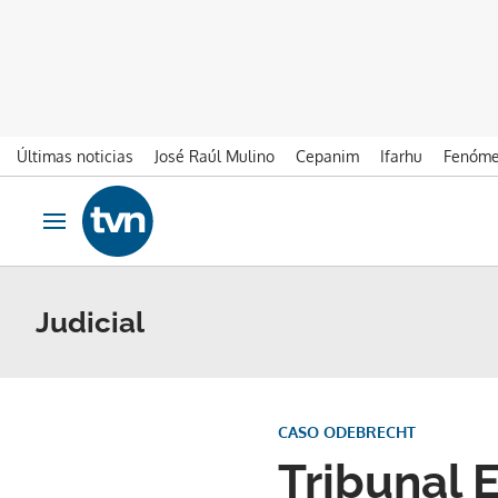
Últimas noticias
José Raúl Mulino
Cepanim
Ifarhu
Fenóme
Ir al contenido
Obrir navegació
Judicial
CASO ODEBRECHT
Tribunal 