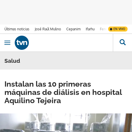
Últimas noticias
José Raúl Mulino
Cepanim
Ifarhu
Fenómeno de El Ni
EN VIVO
Ir al contenido
Obrir navegació
Salud
Instalan las 10 primeras
máquinas de diálisis en hospital
Aquilino Tejeira