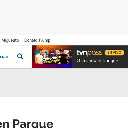
n Miguelito
Donald Trump
EN VIVO
ENIDOS ESPECIALES
NOVELAS
PROGRAMAS
GENTE TVN
PROG
Chifeando el Tranque
en Parque