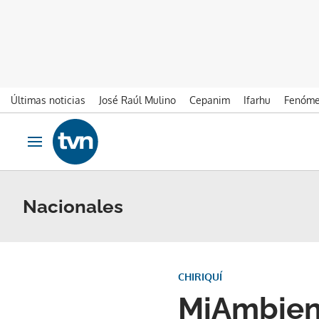
Últimas noticias
José Raúl Mulino
Cepanim
Ifarhu
Fenóme
Ir al contenido
Obrir navegació
Nacionales
CHIRIQUÍ
MiAmbient