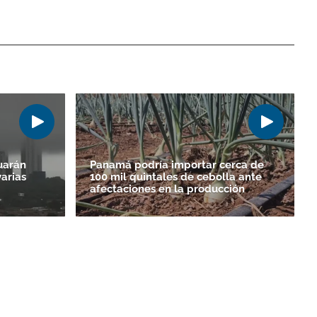
uarán
Panamá podría importar cerca de
varias
100 mil quintales de cebolla ante
afectaciones en la producción