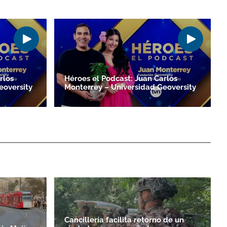
rlos
Héroes el Podcast: Juan Carlos
eoversity
Monterrey – Universidad Geoversity
Cancillería facilita retorno de un