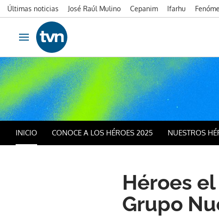
Últimas noticias
José Raúl Mulino
Cepanim
Ifarhu
Fenóme
Ir al contenido
Obrir navegació
INICIO
CONOCE A LOS HÉROES 2025
NUESTROS HÉ
Héroes el
Grupo Nue