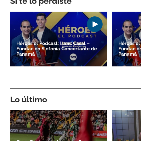
Si te lo perdiste
Héroes el Podcast: Isaac Casal –
Héroes el
Fundación Sinfonía Concertante de
Fundación
Panamá
Panamá
Lo último