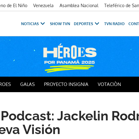
no de El Niño
Venezuela
Asamblea Nacional
Teleférico de Sa
NOTICIAS
SHOW TVN
DEPORTES
TVN RADIO
CONT
ROES
GALAS
PROYECTO INSIGNIA
VOTACIÒN
 Podcast: Jackelin Rod
va Visión