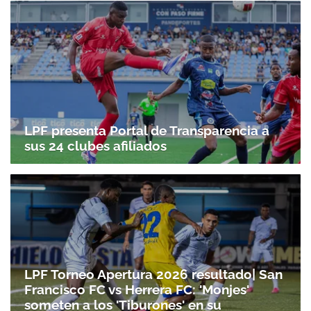
LPF presenta Portal de Transparencia a
sus 24 clubes afiliados
LPF Torneo Apertura 2026 resultado| San
Francisco FC vs Herrera FC: 'Monjes'
someten a los 'Tiburones' en su