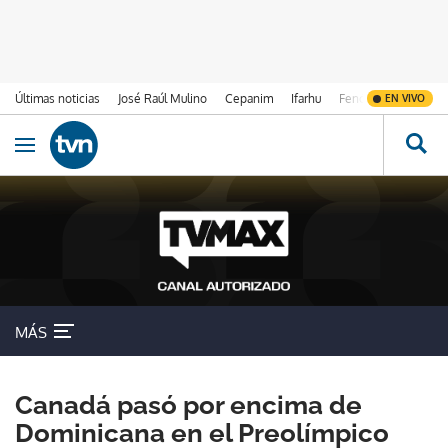
Últimas noticias
José Raúl Mulino
Cepanim
Ifarhu
Fenómeno de El Ni
EN VIVO
Ir al contenido
Obrir navegació
MÁS
Canadá pasó por encima de
Dominicana en el Preolímpico