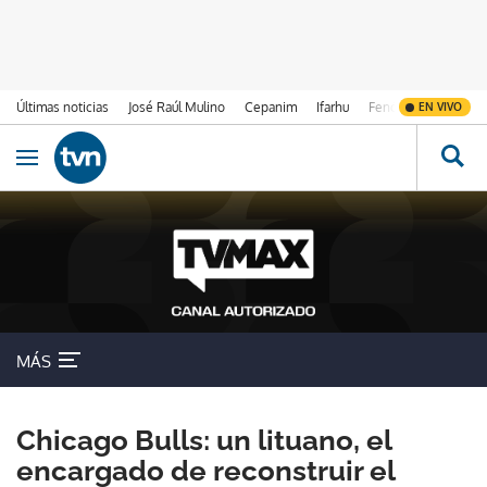
Últimas noticias
José Raúl Mulino
Cepanim
Ifarhu
Fenómeno de El Ni
EN VIVO
Ir al contenido
Obrir navegació
MÁS
Chicago Bulls: un lituano, el
encargado de reconstruir el