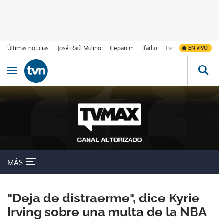
Últimas noticias
José Raúl Mulino
Cepanim
Ifarhu
Fenómeno de El Ni
EN VIVO
Ir al contenido
Obrir navegació
MÁS
"Deja de distraerme", dice Kyrie
Irving sobre una multa de la NBA