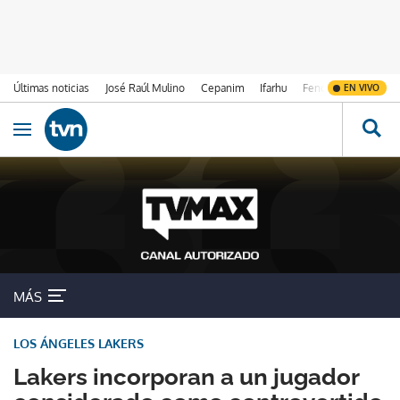
Últimas noticias
José Raúl Mulino
Cepanim
Ifarhu
Fenómeno de El Ni
EN VIVO
Ir al contenido
Obrir navegació
MÁS
LOS ÁNGELES LAKERS
Lakers incorporan a un jugador