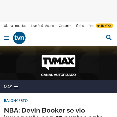
Últimas noticias
José Raúl Mulino
Cepanim
Ifarhu
Fenómeno de El Ni
EN VIVO
Ir al contenido
Obrir navegació
MÁS
BALONCESTO
NBA: Devin Booker se vio