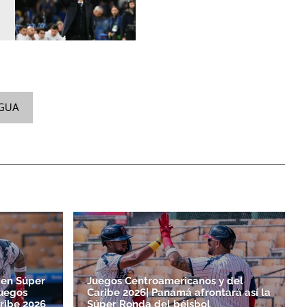
GUA
en Súper
Juegos Centroamericanos y del
Juegos
Caribe 2026| Panamá afrontará así la
ribe 2026
Súper Ronda del béisbol