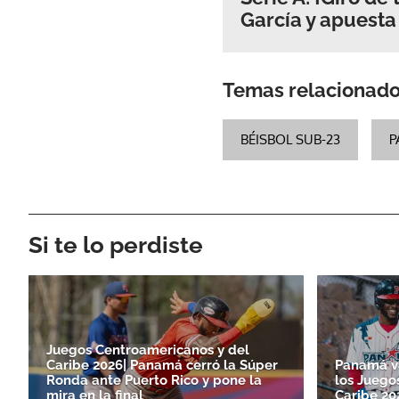
García y apuesta
Temas relacionad
BÉISBOL SUB-23
P
Si te lo perdiste
Juegos Centroamericanos y del
Caribe 2026| Panamá cerró la Súper
Panamá va
Ronda ante Puerto Rico y pone la
los Juego
mira en la final
Caribe 20