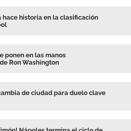
hace historia en la clasificación
ACEPTAR
bol
se ponen en las manos
 de Ron Washington
ambia de ciudad para duelo clave
 timón! Nápoles termina el ciclo de