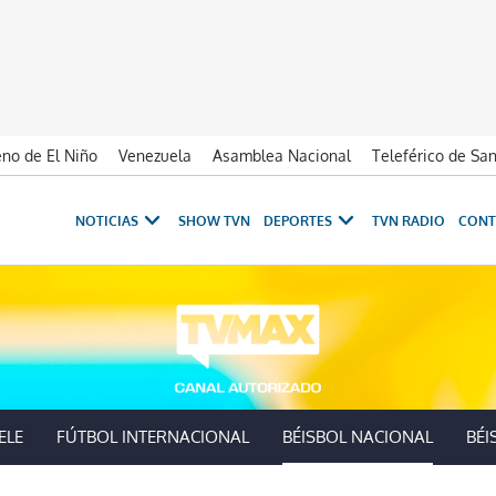
no de El Niño
Venezuela
Asamblea Nacional
Teleférico de Sa
NOTICIAS
SHOW TVN
DEPORTES
TVN RADIO
CONT
ELE
FÚTBOL INTERNACIONAL
BÉISBOL NACIONAL
BÉI