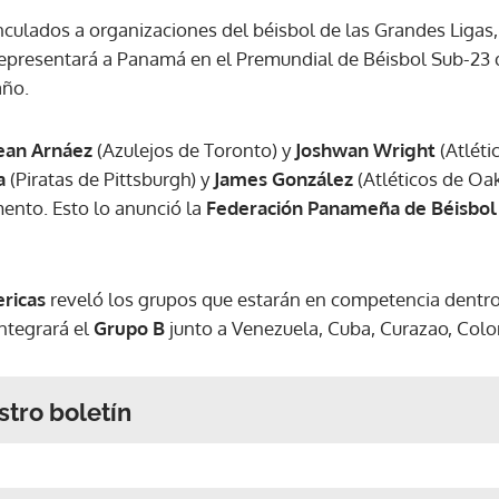
nculados a organizaciones del béisbol de las Grandes Ligas
representará a Panamá en el Premundial de Béisbol Sub-23 q
año.
ean Arnáez
(Azulejos de Toronto) y
Joshwan Wright
(Atléti
a
(Piratas de Pittsburgh) y
James González
(Atléticos de Oa
ento. Esto lo anunció la
Federación Panameña de Béisbo
ricas
reveló los grupos que estarán en competencia dentr
ntegrará el
Grupo B
junto a Venezuela, Cuba, Curazao, Colo
stro boletín