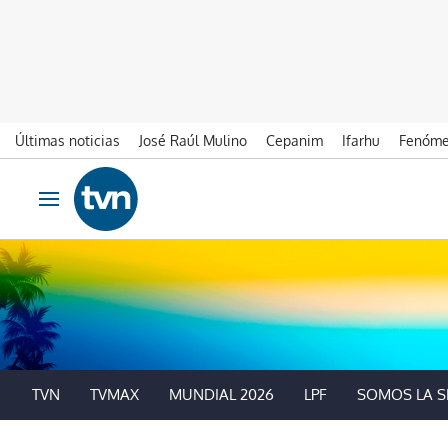
Últimas noticias
José Raúl Mulino
Cepanim
Ifarhu
Fenóme
Ir al contenido
Obrir navegació
TVN
TVMAX
MUNDIAL 2026
LPF
SOMOS LA S