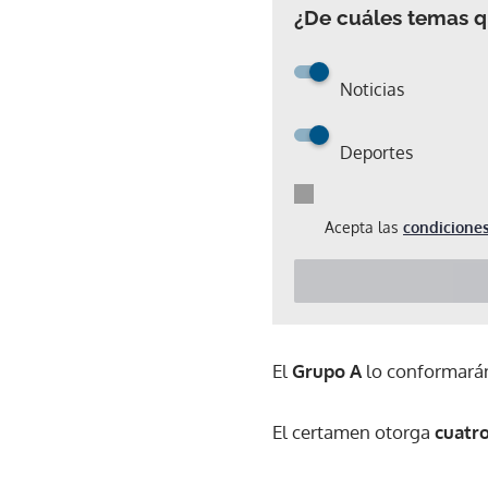
¿De cuáles temas qu
Noticias
Deportes
Acepta las
condiciones
El
Grupo A
lo conformarán
El certamen otorga
cuatro