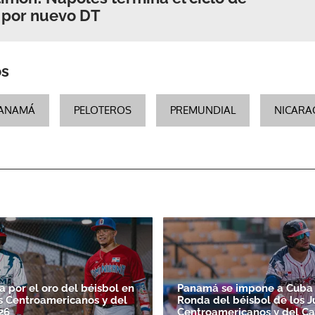
 por nuevo DT
os
ANAMÁ
PELOTEROS
PREMUNDIAL
NICARA
 por el oro del béisbol en
Panamá se impone a Cuba 
s Centroamericanos y del
Ronda del béisbol de los 
26
Centroamericanos y del Ca