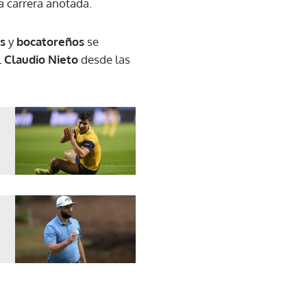
a carrera anotada.
os
y
bocatoreños
se
l
Claudio Nieto
desde las