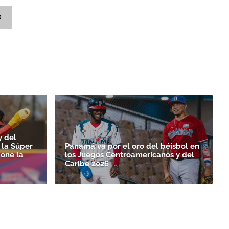
O
y del
 la Súper
Panamá va por el oro del béisbol en
pone la
los Juegos Centroamericanos y del
Caribe 2026