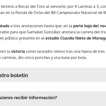
 terreno a Bocas del Toro al vencerle, por 4 carreras a 3, co
an en la Ronda de Ocho del 80 Campeonato Nacional de B
atado
a tres anotaciones hasta que, en la
parte baja del no
able para que Gamaliel González anotara la carrera del tri
del público presente en el
estadio Claudio Nieto de Monagr
nto la
victoria
como lanzador relevo tras una faena de tres 
ó carreras, dio cinco ponches y una base por bola.
stro boletín
ieres recibir información?