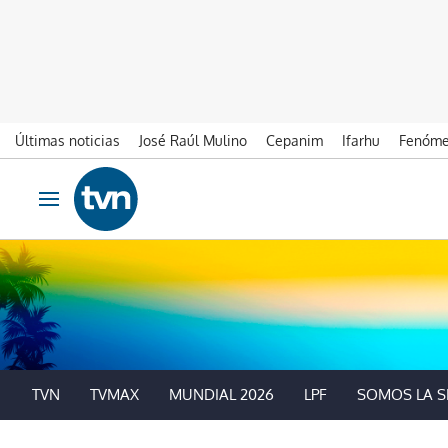
Últimas noticias
José Raúl Mulino
Cepanim
Ifarhu
Fenóme
Ir al contenido
Obrir navegació
TVN
TVMAX
MUNDIAL 2026
LPF
SOMOS LA S