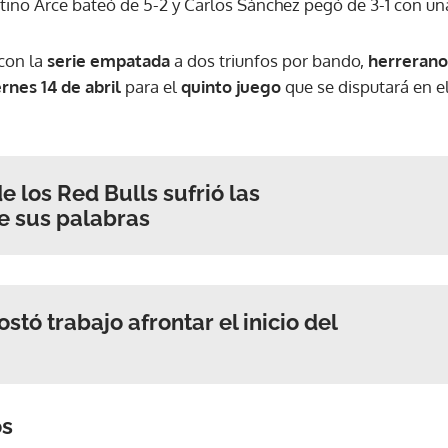
ntino Arce bateó de 5-2 y Carlos Sánchez pegó de 3-1 con un
ACEPTAR
 con la
serie empatada
a dos triunfos por bando,
herreran
ernes 14 de abril
para el
quinto juego
que se disputará en e
e los Red Bulls sufrió las
e sus palabras
ostó trabajo afrontar el inicio del
os