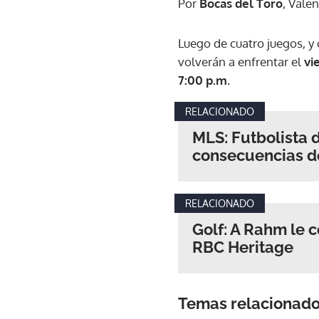
Por
Bocas del Toro
, Vale
Luego de cuatro juegos, y
volverán a enfrentar el
vi
7:00 p.m.
RELACIONADO
MLS: Futbolista d
consecuencias d
RELACIONADO
Golf: A Rahm le c
RBC Heritage
Temas relacionad