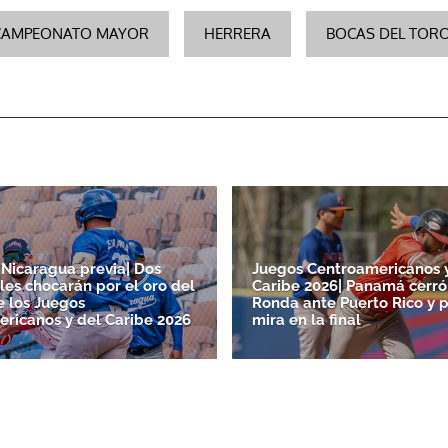
CAMPEONATO MAYOR
HERRERA
BOCAS DEL TOR
Nicaragua previa| Dos
Juegos Centroamericanos 
ales chocarán por el oro del
Caribe 2026| Panamá cerró
e los Juegos
Ronda ante Puerto Rico y 
ricanos y del Caribe 2026
mira en la final