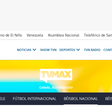
no de El Niño
Venezuela
Asamblea Nacional
Teleférico de Sa
NOTICIAS
SHOW TVN
DEPORTES
TVN RADIO
CONT
ELE
FÚTBOL INTERNACIONAL
BÉISBOL NACIONAL
BÉI