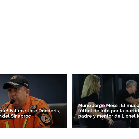
Murió Jorge Messi: El mun
le! Fallece José Donderis,
fútbol de luto por la parti
r del Sinaproc
padre y mentor de Lionel 